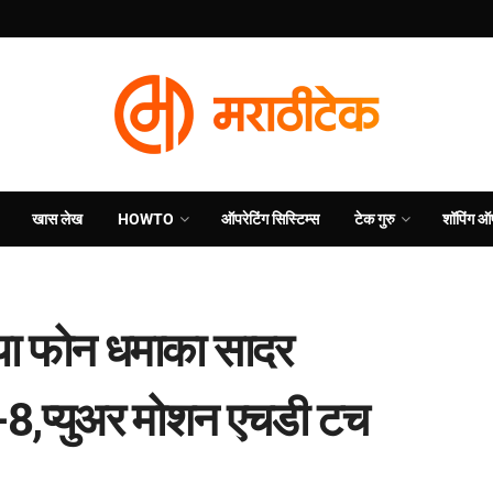
खास लेख
HOWTO
ऑपरेटिंग सिस्टिम्स
टेक गुरु
शॉपिंग ऑ
या फोन धमाका सादर
ज -8,प्युअर मोशन एचडी टच