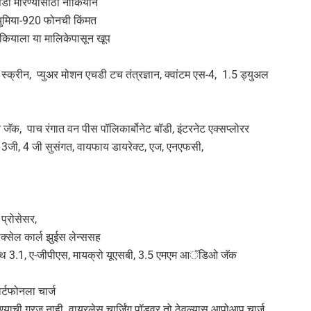
ंडी मारण्यासाठी नोकियाने
ल्युमिया-920 फोनची किंमत
ोकियाला या मालिकेपासून खूप
क्रीन, प्युअर मोशन एचडी टच तंत्रज्ञान, क्वांटम एस-4, 1.5 ड्युअल
जॅक, पाच रंगात वन पीस पॉलिकार्बोनेट बॉडी, इंटरनेट एक्सप्लोरर
 3जी, 4 जी सुसंगत, वायफाय डायरेक्ट, एज, एनएफसी,
प्रोसेसर,
िक्सेल कार्ल झुईस लेन्ससह
ल्यूटुथ 3.1, ए-जीपीएस, मायक्रो यूएसबी, 3.5 एमएम आॅडिओ जॅक
ार्टफोनला चार्ज
ण्याची गरज नाही. वायरलेस चार्जिंग पॉडवर तो ठेवल्यास आपोआप चार्ज