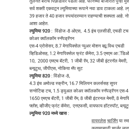
तुलनेत बराच पिछाडीवर पडला आहे. फोनच्या बाजारात पुन्हा मुस
सर्व शक्ती एकवटून ल्युमियाच्या रूपाने नवा डाव टाकला आहे. 
39 हजार ते 40 हजार रुपयांदरम्यान राहण्याची शक्यता आहे. न
आशा आहेत.
ल्युमिया
920
: विंडोज -8 ओएस, 4.5 इंच एलसीडी, एचडी टच स्
कोअर क्वॉलकॉम स्नॅपड्रॅगन
एस-4 प्रोसेसर, 8.7 मेगापिक्सेल प्युअर मोशन व्ह्यू विथ एचडी
व्हिडिओसह, 1.2 मेगापिक्सेल फ्रंट कॅमेरा, 3.5 एमएम आॅडिओ 
10, 2000 एमएच बॅटरी, 1 जीबी रॅम, 32 जीबी इंटरनॅल मेमरी,
ब्ल्यूटुथ, जीपीएस, नोकिया मॅप सुट
ल्युमिया
820
: विंडोज -8,
4.3 इंच अमोल्ड स्क्रीन, 16.7 मिलियन कलर्ससह सुपर
सन्सेटिव्ह टच, 1.5 ड्युअल कोअर क्वॉलकॉम स्नॅपड्रॅगन एस-4 
1650 एमएच बॅटरी, 1 जीबी रॅम, 8 जीबी इंटरनल मेमरी, 8 मेगाप
फ्लॅश, व्हीजीए फ्रंट कॅमेरा, एनएफसी, वायफाय हॉटस्पॉट, ब्
ल्युमिया 92
0
मध्ये
खास
:
वायरलेस
चार्जिंग
या स्म
करण्यासाठी चार्जर लाव