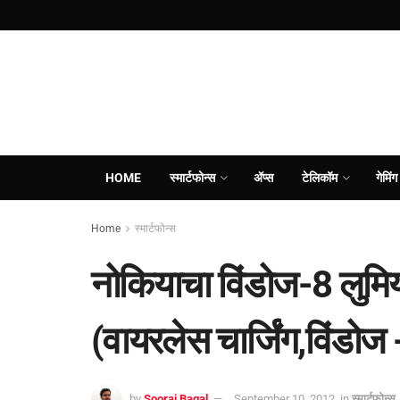
HOME
स्मार्टफोन्स
ॲप्स
टेलिकॉम
गेमिंग
Home
स्मार्टफोन्स
नोकियाचा विंडोज-8 लुमि
(वायरलेस चार्जिंग,विंडो
by
Sooraj Bagal
September 10, 2012
in
स्मार्टफोन्स