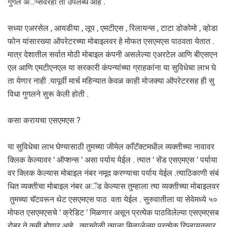
गुगल अॅप्सवरही ती उपलब्ध आहे .
सध्या एअरसेल , आयडीया , लूप , एमटीएस , रिलायन्स , टाटा डोकोमो , व्होडा
फोन यांसारख्या ऑपरेटरच्या मोबाइलवर हे मोफत एसएमएस पाठवता येतात .
मात्र देशातील सर्वात मोठी मोबाइल कंपनी असलेल्या एअरटेल आणि बीएसएन
एल आणि एमटीएनएल या सरकारी कंपन्यांच्या ग्राहकांना या सुविधेचा लाभ घे
ता येणार नाही .यापूर्वी मार्च महिन्यात केवळ काही मोजक्या ऑपरेटरसह ही सु
विधा गुगलने सुरू केली होती .
कसा करायचा एसएमएस ?
या सुविधेचा लाभ घेण्यासाठी तुमच्या जीमेल काँटॅक्टमधील व्यक्तीच्या नावावर
क्लिक केल्यावर ‘ ऑप्शन्स ‘ असा पर्याय येईल . त्यात ‘ सेंड एसएमएस ‘ पर्याया
वर क्लिक केल्यास मोबाइल नंबर नमूद करण्याचा पर्याय येईल .त्याठिकाणी संबं
धित व्यक्तीचा मोबाइल नंबर अॅड केल्यास तुम्हाला त्या व्यक्तीच्या मोबाइलवर
तुमच्या चॅटवरून थेट एसएमएस पाठ ‍ वता येईल . सुरुवातीला या सेवेमध्ये ५०
मोफत एसएमएसचे ‘ क्रेडिट ‘ मिळणार असून प्रत्येक पाठविलेल्या एसएमएसब
रोबर ते कमी होणार आहे . त्याचवेळी त्याला मिळालेल्या प्रत्येक रिप्लायनुसार