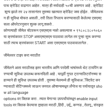
पाच क्रेडिट वाढणार आहेत . मात्र ही मर्यादाही ५०ची असणार आहे . क्रेडिट
शून्य झाले तर २४ तासानंतर तुमच्या खात्यात क्रेडिट जमा होईल . जीमेलवरू
न ही सुविधा मोफत असली , तरी तिला रिप्लाय करण्यासाठी केलेल्या एसएमए
सला ऑपरेटरनुसार शुल्क लागू शकते .
कोणत्याही जीमेल चॅटवरून एसएमएस नको असल्यास + ९१८०८२८०१०६०
या क्रमांकावर STOP असाएमएसएम पाठवावा लागेल तर पुन्हा सुरू करण्या
साठी त्याच क्रमांकावर START असा एसएमएस पाठवावालागेल .
जीमेलवर टाइप करा मराठीत
जीमेलने आता मराठीसह इतर भारतीय आणि परदेशी भाषांमध्ये थेट टायपिंग क
रण्याची सुविधा उपलब्ध करूनदिली आहे . यापूर्वी गुगल ट्रान्सलिटरॉनच्या स
हाय्याने ही सुविधा उपलब्ध होती . तुमच्या मेलमध्ये ही सुविधाअॅक्टिवेट कर
ण्यासाठी सेटिंग्जमध्ये जाऊन जनरल ऑप्शन्समधून लँग्वेज या पर्यायातून sho
w all language
options वर क्लिक करा . त्यात येणाऱ्या उपपर्यांयांमधून enable input
tools वर क्लिक केल्यास तुम्हाला मराठी ,हिंदी , उर्दू , कन्नड , तेलगू , संस्कृत