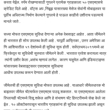
करता येईल. स्पॅम रोखण्यासाठी गुगलने प्रत्येक ग्राहकाला ५० एसएमएसचे
क्रेडिट दिले आहे . वॉट्स अप ,निंबूझ यासारख्या मेसेज सेवांनी मोबाइलवर या
पूर्वीच अधिराज्य निर्माण केल्याने गुगलचे हे पाऊल काहीसे उशीराच पडल्याचे
मानले जाते .
सध्या मोफत एसएमएस सुविधा देणाऱ्या अनेक वेबसाइट आहेत . आता जीमेलने
ही भारतात ही सोय उपलब्ध केली आहे . यापूर्वी आफ्रिका , उत्तर अमेरिका आ
णि आशियातील ५१ देशांमध्ये ही सुविधा सुरू होती . सर्वप्रथम२०११मध्ये आ
फ्रिकेतून या सुविधेची सुरुवात जीमेलने केली . भारतात प्रवेश करायला मात्र
त्यांनी उशीर केला ,असंच म्हणावं लागेल . कारण याहूमेल आणि इंडियाटाइम्स
यांसारख्या वेबसाइट्सवर एसएमएस सुविधाया
आधीच उपलब्ध करून देण्यात आली होती .
जीमेलची ही एसएमएस सुविधा मोफत उपलब्ध आहे . याआधारे जीमेलधारक मो
बाइलवर जीमेल चॅटमार्फत एसएमएस पाठवू शकतात . या एसएमएसला आलेला
रिप्लायही चॅटमध्ये दिसू शकेल आणि हे संभाषण चॅट हिस्टरीमध्ये सेव्ह केले जा
ईल . १० ऑक्टोबरपासून भारतीय ग्राहकांना ही सुविधा उपलब्ध झाली असून