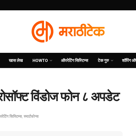
खास लेख
HOWTO
ऑपरेटिंग सिस्टिम्स
टेक गुरु
शॉपिंग ऑ
ोसॉफ्ट विंडोज फोन ८ अपडेट
रेटिंग सिस्टिम्स
,
स्मार्टफोन्स