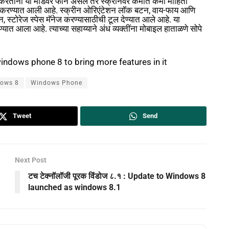
्हिंग करताना या मोडवर फोन असेल तर स्क्रीनवर कमीत कमी माहिती
स्था करण्यात आली आहे. स्क्रीन ओरिएंटेशन लॉक बटन, वाय-फाय आणि
, स्टोरेज स्पेस मॅनेज करण्यासाठीची टूल देण्यात आले आहे. या
ेण्यात आला आहे. त्याच्या सहाय्याने अंध व्यक्तींना मोबाइल हाताळणे सोपे
indows phone 8 to bring more features in it
ows 8
Windows Phone
Tweet
Send
Next Post
टच टेक्नॉलॉजी पूरक विंडोज ८.१ : Update to Windows 8
launched as windows 8.1