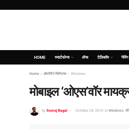
HOME
स्मार्टफोन्स
ॲप्स
टेलिकॉम
गेमिंग
Home
ऑपरेटिंग सिस्टिम्स
Windows
मोबाइल ‘ओएस’वॉर मायक्र
by
Sooraj Bagal
October 24, 2013
in
Windows
,
ऑप