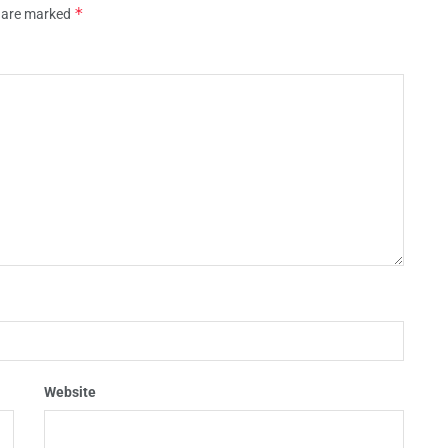
*
s are marked
Website