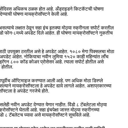
वसेंदिवस अधिकच ठळक होत आहे. अँड्राइडने किटकॅटची घोषणा
देण्याची घोषणा मायक्रोसॉफ्टने केली आहे.
 असल्याचे लक्षात ठेवून सहा इंच इतक्या मोठ्या स्क्रीनला सपोर्ट करतील
ंडो फोन-८मध्ये अपडेट दिले आहेत. ही घोषणा मायक्रोसॉफ्टने नुकतीच
ीमसाठी उपयुक्त ठरतील असे हे अपडेट आहेत. १०८० मेगा पिक्सलचा मोठा
े अपडेट आहेत. नोकियाचा नवीन लुमिया १५२० काही महिन्यांत लाँच
ड्रॅगन ८०० कॉड कोअर प्रोसेसर आहे. त्याला सपोर्ट होतील असे
च होतील.
८ यापूर्वीच ऑप्टिमाइज करण्यात आली आहे. पण अधिक मोठा डिस्प्ले
याने मायक्रोसॉफ्टला हे अपडेट द्यावे लागले आहेत. अशाप्रकारच्या
सॉफ्टला हे अपडेट गरजेचे होते.
कसलेही नवीन अपडेट देण्यात येणार नाहीत. विंडो ८ टॅबलेटला मोठ्या‌
ोसॉफ्टने घेतली आहे. सहा इंचपेक्षा जास्त मोठ्या स्क्रीनच्या
ंडो ८ टॅबलेटच घ्यावा असे मायक्रोसॉफ्टने सुचविले आहे.