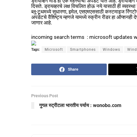
ड्रायव्हिंग मोड हा एक महत्त्वाचा अपडेट यात आहे. ड्रायव
दिसते. ड्रायव्हरचे लक्ष विचलित होऊ नये यासाठी ही व्यव
ब्लू-टूथमध्ये सुधारणा, इमेल, एसएमएससाठी कस्टमाइज रिंगटोन
अपडेटचे ‌वैशिष्ट्य म्हणजे यामध्ये स्क्रीन रीडर हा ऑप्शनही द
जाणार आहे.
incoming search terms : microsoft updates w
Tags:
Microsoft
Smartphones
Windows
Wind
Share
Previous Post
गुगल स्ट्रीटला भारतीय पर्याय : wonobo.com