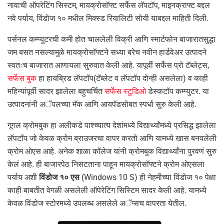
नावाची ऑपरेटिंग सिस्टम, मायक्रोसॉफ्ट सर्फेस लॅपटॉप, माइनक्राफ्ट बद्दल
नवे पर्याय, विंडोज १० मधील मिक्स्ड रियालिटी सोयी याबद्दल माहिती दिली.
पर्सनल कम्प्युटरची कमी होत चाललेली विक्री आणि स्मार्टफोन बाजारातसुद्धा
जम बसत नसल्यामुळे मायक्रोसॉफ्टने सध्या बरेच नवीन हार्डवेअर उत्पादने
स्वतःच बाजारात आणायला सुरुवात केली आहे. यापूर्वी सर्फेस प्रो टॅब्लेट्स,
सर्फेस बुक
हा हायब्रिड लॅपटॉप(टॅब्लेट व लॅपटॉप दोन्ही असलेला) व काही
महिन्यांपूर्वी सादर झालेला बहुचर्चित
सर्फेस स्टुडिओ
डेस्कटॉप कम्प्युटर. या
उत्पादनांनी अॅपलच्या मॅक आणि आयपॅडसोबत स्पर्धा सुरु केली आहे.
गूगल क्रोमबुक हा अलीकडे पाश्च्यात्य देशांमध्ये विद्यार्थ्यांमध्ये प्रसिद्ध झालेला
लॅपटॉप जो केवळ क्रोम ब्राउजरचा वापर करतो आणि यामध्ये खास बनवलेली
क्रोम ओएस आहे. अनेक शाळा कॉलेज यांनी क्रोमबुक विद्यार्थ्यांना पुरवणं सुरु
केलं आहे. ही बाजारपेठ निसटताना पाहून मायक्रोसॉफ्टने क्रोम ओएसला
पर्याय अशी
विंडोज १० एस
(Windows 10 S) ही नेहमीच्या विंडोज १० पेक्षा
काही बाबतीत वेगळी असलेली ऑपेरेटिंग सिस्टिम सादर केली आहे. यामध्ये
केवळ विंडोज स्टोरमध्ये उपलब्ध असलेले अॅप्सच वापरता येतील.