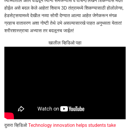
त्यांच्यातील अंतर वाढवून त्यांना समजण्यास व वाचन/लेखन शिकण्यास मदत
होईल असे बदल केले आहेत! शिवाय 3D तंत्रामध्ये शिकण्यासाठी होलोलेन्स,
हेडसेट्सयामध्ये देखील नव्या सोयी देण्यात आल्या आहेत जेणेकरून मंगळ
ग्रहाच वातावरण अशा गोष्टी तेथे उभे असल्यासारखे पाहत अनुभवता येतात!
शरीरशास्त्राचा अभ्यास तर बदलूनच जाईल!
खालील व्हिडिओ पहा
दुसरा व्हिडिओ
Technology innovation helps students take