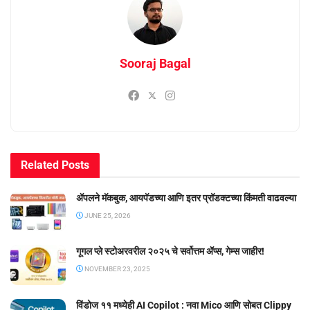
Sooraj Bagal
Related
Posts
ॲपलने मॅकबुक, आयपॅडच्या आणि इतर प्रॉडक्टच्या किंमती वाढवल्या
JUNE 25, 2026
गूगल प्ले स्टोअरवरील २०२५ चे सर्वोत्तम ॲप्स, गेम्स जाहीर!
NOVEMBER 23, 2025
विंडोज ११ मध्येही AI Copilot : नवा Mico आणि सोबत Clippy