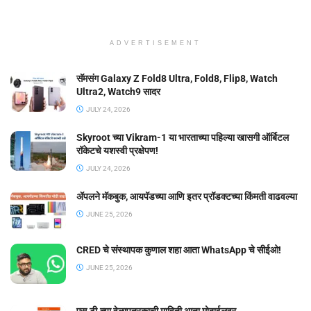
ADVERTISEMENT
सॅमसंग Galaxy Z Fold8 Ultra, Fold8, Flip8, Watch
Ultra2, Watch9 सादर
JULY 24, 2026
Skyroot च्या Vikram-1 या भारताच्या पहिल्या खासगी ऑर्बिटल
रॉकेटचे यशस्वी प्रक्षेपण!
JULY 24, 2026
ॲपलने मॅकबुक, आयपॅडच्या आणि इतर प्रॉडक्टच्या किंमती वाढवल्या
JUNE 25, 2026
CRED चे संस्थापक कुणाल शहा आता WhatsApp चे सीईओ!
JUNE 25, 2026
एस.टी.च्या वेळापत्रकाची माहिती आता मोबाईलवर