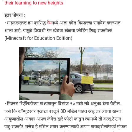
their learning to new heights
इतर घोषणा
:
• माइनक्राफ्ट ह्या प्रसिद्ध
गेम
मध्ये आता कोड बिल्डरचा समावेश करण्यात
आला आहे. यामुळे विद्यार्थी गेम खेळता खेळता कोडिंग शिकू शकतील!
(Minecraft for Education Edition)
• मिक्स्ड रिऍलिटीच्या माध्यमातुन विंडोज १० मध्ये नवे अनुभव घेता येतील.
जसे कि कॉम्पुटरवर एखाद्या वस्तूचे 3D मॉडेल पाहत असू तर त्याचा खऱ्या
आयुष्यातील आकार आपण कॅमेरा द्वारे फोटो काढून त्यामध्ये ती वस्तू ठेऊन
पाहू शकतो! तसेच हे मॉडेल तयार करण्यासाठी आपण मायक्रोसॉफ्टचं मोफत