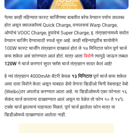
गेल्या काही महिन्यात फास्ट चार्जिंगच्या बाबतीत बरेच वेगवान पर्याय उपलब्ध
होत असून क्वालकॉमचं Quick Charge, वनप्लसचं Warp Charge,
ओप्पोचं VOOC Charge, हुवावेचं Super Charge, इ. तंत्रज्ञानामध्ये सर्वात
वेगवान चार्जिंग देण्यासाठी स्पर्धा सुरु आहे. काही महिन्यांपूर्वीच शायोमीने
100W फास्ट चार्जींग तंत्रज्ञान दाखवलं होतं जे १७ मिनिटात फोन पूर्ण चार्ज
करू शकेल असं सांगण्यात आलं होतं. मात्र आता
विवो
ने त्यापुढे जाऊन तब्बल
120W
ने चार्ज करणारं सुपर फ्लॅश चार्ज तंत्रज्ञान सादर केलं आहे!
हे नवं तंत्रज्ञान 4000mAh बॅटरी केवळ
१३ मिनिटात
पूर्ण चार्ज करू शकेल
असा दावा विवोने केला असून याबद्दल डेमो देणारा व्हिडीओ चिनी वेबसाइट वेबो
(Weibo)वर अपलोड करण्यात आला आहे. या व्हिडीओमध्ये एका फोनला १६
सेकंद चार्ज करताना दाखवण्यात आलं असून या वेळेत तो फोन १० ते १४%
टक्के चार्ज झाल्याचं पाहायला मिळतं. पूर्ण चार्ज झालेला फोन मात्र या
व्हिडीओमध्ये दाखवण्यात आलेला नाही.