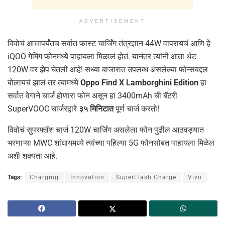
ADVERTISEMENT
विवोचं आत्तापर्यंतच सर्वात फास्ट चार्जिंग तंत्रज्ञान 44W वापरायचं आणि हे
iQOO गेमिंग फोनमध्ये पाहायला मिळालं होतं. यानंतर त्यांनी आता थेट
120W वर झेप घेतली आहे! सध्या बाजारात उपलब्ध असलेल्या फोन्सबद्दल
बोलायचं झालं तर त्यामध्ये
Oppo Find X Lamborghini Edition
हा
सर्वात वेगाने चार्ज होणारा फोन असून हा 3400mAh ची बॅटरी
SuperVOOC चार्जरद्वारे
३५ मिनिटात
पूर्ण चार्ज करतो!
विवोचं सुपरफ्लॅश चार्ज 120W चार्जिंग असलेला फोन पुढील आठवड्यात
भरणाऱ्या MWC शांघायमध्ये त्यांच्या पहिल्या 5G फोनसोबत पाहायला मिळेल
अशी शक्यता आहे.
Tags:
Charging
Innovation
SuperFlash Charge
Vivo