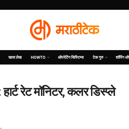
खास लेख
HOWTO
ऑपरेटिंग सिस्टिम्स
टेक गुरु
शॉपिंग ऑ
्ट रेट मॉनिटर, कलर डिस्प्ले
es