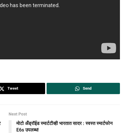
Tweet
Send
Next Post
र
मोटो अँड्रॉईड स्मार्टटीव्ही भारतात सादर : स्वस्त स्मार्टफोन
E6s उपलब्ध!