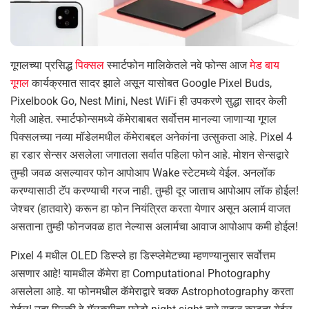
गूगलच्या प्रसिद्ध
पिक्सल
स्मार्टफोन मालिकेतले नवे फोन्स आज
मेड बाय
गूगल
कार्यक्रमात सादर झाले असून यासोबत Google Pixel Buds,
Pixelbook Go, Nest Mini, Nest WiFi ही उपकरणे सुद्धा सादर केली
गेली आहेत. स्मार्टफोन्समध्ये कॅमेराबाबत सर्वोत्तम मानल्या जाणाऱ्या गूगल
पिक्सलच्या नव्या मॉडेलमधील कॅमेराबद्दल अनेकांना उत्सुकता आहे. Pixel 4
हा रडार सेन्सर असलेला जगातला सर्वात पहिला फोन आहे. मोशन सेन्सद्वारे
तुम्ही जवळ असल्यावर फोन आपोआप Wake स्टेटमध्ये येईल. अनलॉक
करण्यासाठी टॅप करण्याची गरज नाही. तुम्ही दूर जाताच आपोआप लॉक होईल!
जेश्चर (हातवारे) करून हा फोन नियंत्रित करता येणार असून अलार्म वाजत
असताना तुम्ही फोनजवळ हात नेल्यास अलार्मचा आवाज आपोआप कमी होईल!
Pixel 4 मधील OLED डिस्प्ले हा डिस्प्लेमेटच्या म्हणण्यानुसार सर्वोत्तम
असणार आहे! यामधील कॅमेरा हा Computational Photography
असलेला आहे. या फोनमधील कॅमेराद्वारे चक्क Astrophotography करता