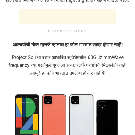
येईल! उदा मिल्की वे गॅलक्सीचा फोटो night sight द्वारे सहज काढता येईल.
ADVERTISEMENT
आश्चर्याची गोष्ट म्हणजे गूगलचा हा फोन भारतात सादर होणार नाही!
Project Soli या रडार आधारित सुविधेमधील 60GHz mmWave
frequency च्या गरजेमुळे गूगलला सरकारतर्फे परवानगी मिळालेली नाही
त्यामुळे हा फोन भारतात उपलब्ध होणार नाहीये!