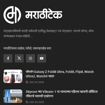
तंत्रज्ञानाविषयी मराठी भाषेतली प्रसिद्ध वेबसाइट! नवं तंत्रज्ञान, नवनवे फोन्स, ॲप्स
यांच्याबद्दल रंजक माहिती...
मराठीटेकला लाईक, फॉलो, सबस्क्राईब करा
सॅमसंग Galaxy Z Fold8 Ultra, Fold8, Flip8, Watch
Ultra2, Watch9 सादर
JULY 24, 2026
Skyroot च्या Vikram-1 या भारताच्या पहिल्या खासगी ऑर्बिटल
रॉकेटचे यशस्वी प्रक्षेपण!
JULY 24, 2026