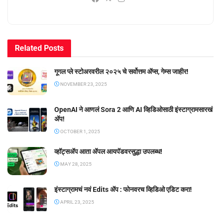
Related
Posts
गूगल प्ले स्टोअरवरील २०२५ चे सर्वोत्तम ॲप्स, गेम्स जाहीर!
NOVEMBER 23, 2025
OpenAI ने आणलं Sora 2 आणि AI व्हिडिओसाठी इंस्टाग्रामसारखं
अ‍ॅप!
OCTOBER 1, 2025
व्हॉट्सॲप आता ॲपल आयपॅडवरसुद्धा उपलब्ध!
MAY 28, 2025
इंस्टाग्रामचं नवं Edits ॲप : फोनवरच व्हिडिओ एडिट करा!
APRIL 23, 2025