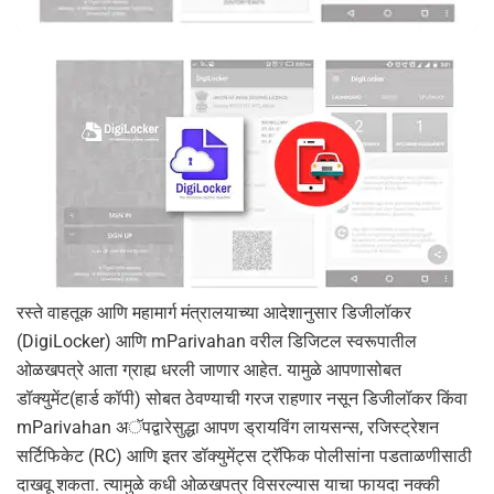
रस्ते वाहतूक आणि महामार्ग मंत्रालयाच्या आदेशानुसार डिजीलॉकर
(DigiLocker) आणि mParivahan वरील डिजिटल स्वरूपातील
ओळखपत्रे आता ग्राह्य धरली जाणार आहेत. यामुळे आपणासोबत
डॉक्युमेंट(हार्ड कॉपी) सोबत ठेवण्याची गरज राहणार नसून डिजीलॉकर किंवा
mParivahan अॅपद्वारेसुद्धा आपण ड्रायविंग लायसन्स, रजिस्ट्रेशन
सर्टिफिकेट (RC) आणि इतर डॉक्युमेंट्स ट्रॅफिक पोलीसांना पडताळणीसाठी
दाखवू शकता. त्यामुळे कधी ओळखपत्र विसरल्यास याचा फायदा नक्की