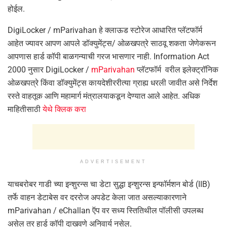
होईल.
DigiLocker / mParivahan हे क्लाऊड स्टोरेज आधारित प्लॅटफॉर्म
आहेत ज्यावर आपण आपले डॉक्युमेंट्स/ ओळखपत्रे साठवू शकता जेणेकरून
आपणास हार्ड कॉपी बाळगन्याची गरज भासणार नाही. Information Act
2000 नुसार DigiLocker /
mParivahan
प्लॅटफॉर्म वरील इलेक्ट्रॉनिक
ओळखपत्रे किंवा डॉक्युमेंट्स कायदेशीररीत्या ग्राह्य धरली जावीत असे निर्देश
रस्ते वाहतूक आणि महामार्ग मंत्रालयाकडून देण्यात आले आहेत. अधिक
माहितीसाठी
येथे क्लिक करा
ADVERTISEMENT
याचबरोबर गाडी च्या इन्शुरन्स चा डेटा सुद्धा इन्शुरन्स इन्फॉर्मशन बोर्ड (IIB)
तर्फे वाहन डेटाबेस वर दररोज अपडेट केला जात असल्याकारणाने
mParivahan / eChallan ऍप वर सध्य स्तितिथील पॉलीसी उपलब्ध
असेल तर हार्ड कॉपी दाखवणे अनिवार्य नसेल.