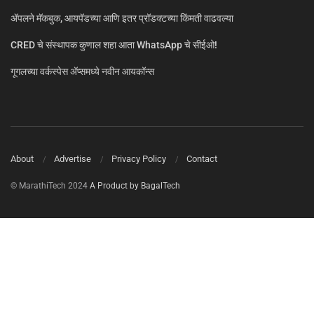
ॲपलने मॅकबुक, आयपॅडच्या आणि इतर प्रॉडक्टच्या किंमती वाढवल्या
CRED चे संस्थापक कुणाल शहा आता WhatsApp चे सीईओ!
गूगलच्या वर्कस्पेस अ‍ॅप्समध्ये नवीन आयकॉन्स
About
Advertise
Privacy Policy
Contact
© MarathiTech 2024
A Product by BagalTech