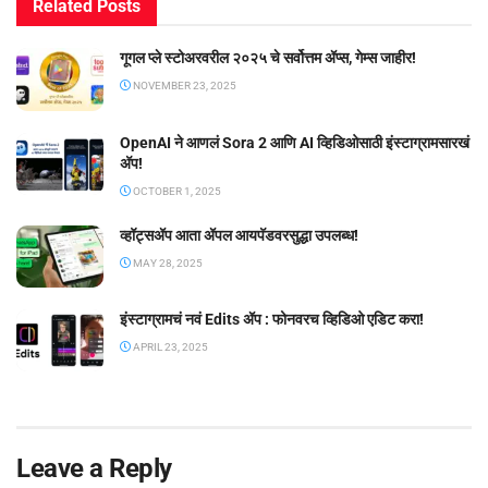
Related
Posts
गूगल प्ले स्टोअरवरील २०२५ चे सर्वोत्तम ॲप्स, गेम्स जाहीर!
NOVEMBER 23, 2025
OpenAI ने आणलं Sora 2 आणि AI व्हिडिओसाठी इंस्टाग्रामसारखं
अ‍ॅप!
OCTOBER 1, 2025
व्हॉट्सॲप आता ॲपल आयपॅडवरसुद्धा उपलब्ध!
MAY 28, 2025
इंस्टाग्रामचं नवं Edits ॲप : फोनवरच व्हिडिओ एडिट करा!
APRIL 23, 2025
Leave a Reply